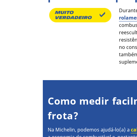
Durante
rolame
combust
reescul
resistê
no con
também
suplem
Como medir facil
frota?
Na Michelin, podemos ajudá-lo(a) a
ca