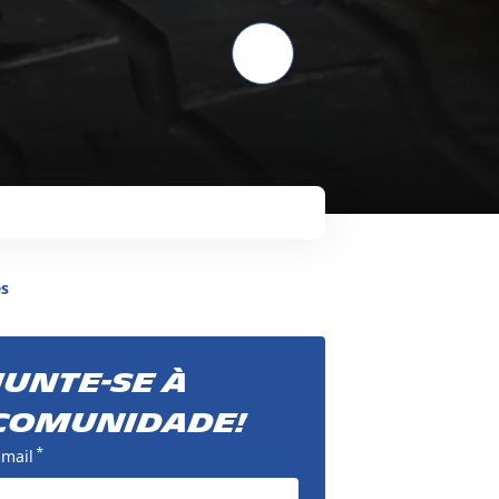
es
Junte-se à
comunidade!
*
-mail