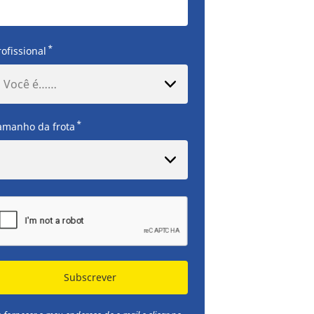
*
rofissional
Você é……
*
amanho da frota
Subscrever