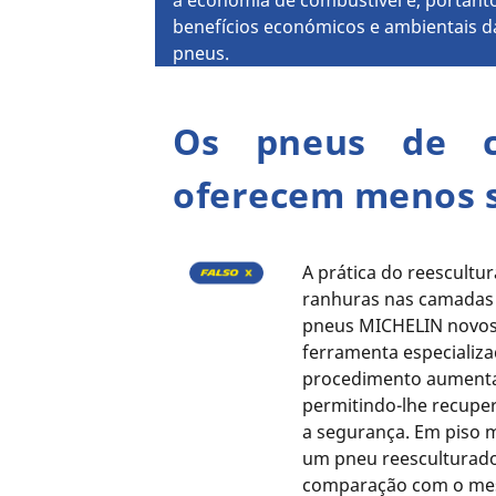
a economia de combustível e, portanto
benefícios económicos e ambientais 
pneus.
Os pneus de ca
oferecem menos 
A prática do reescultu
ranhuras nas camadas 
pneus MICHELIN novos 
ferramenta especializa
procedimento aumenta 
permitindo-lhe recuper
a segurança. Em piso m
um pneu reesculturad
comparação com o m