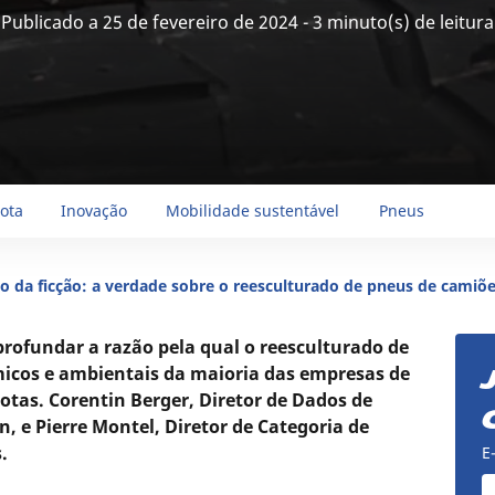
Publicado a 25 de fevereiro de 2024 - 3 minuto(s) de leitura
rota
Inovação
Mobilidade sustentável
Pneus
cto da ficção: a verdade sobre o reesculturado de pneus de camiõ
profundar a razão pela qual o reesculturado de
icos e ambientais da maioria das empresas de
otas. Corentin Berger, Diretor de Dados de
 e Pierre Montel, Diretor de Categoria de
.
E