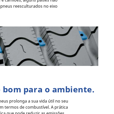
 e camiões, alguns países não
e pneus reesculturados no eixo
é bom para o ambiente.
eus prolonga a sua vida útil no seu
em termos de combustível. A prática
fica que pode reduzir as emissões