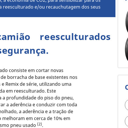
, a economia de CO2, para sensibilizar para os
da reesculturado e/ou recauchutagem dos seus
mião reesculturados
segurança.
rado consiste em cortar novas
de borracha de base existentes nos
e Remix de série, utilizando uma
da em reesculturado. Este
a profundidade do piso do pneu,
ar a aderência e conduzir com toda
olhado, a aderência e a tração de
o melhoram em cerca de 10% em
(2)
esmo pneu usado
.