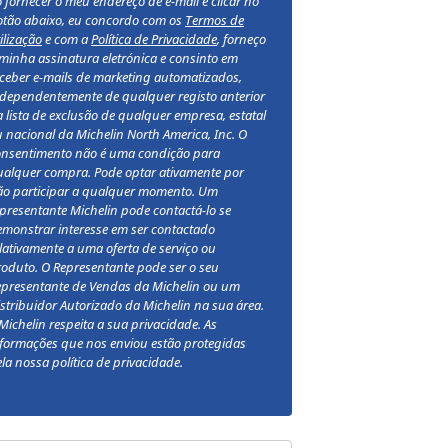
 fornecer o meu endereço de e-mail e clicar no
otão abaixo, eu concordo com os
Termos de
ilização
e com a
Política de Privacidade
, forneço
minha assinatura eletrónica e consinto em
ceber e-mails de marketing automatizados,
ndependentemente de qualquer registo anterior
 lista de exclusão de qualquer empresa, estatal
 nacional da Michelin North America, Inc. O
onsentimento não é uma condição para
ualquer compra. Pode optar ativamente por
ão participar a qualquer momento. Um
presentante Michelin pode contactá-lo se
monstrar interesse em ser contactado
lativamente a uma oferta de serviço ou
oduto. O Representante pode ser o seu
epresentante de Vendas da Michelin ou um
stribuidor Autorizado da Michelin na sua área.
Michelin respeita a sua privacidade. As
formações que nos enviou estão protegidas
la nossa política de privacidade.