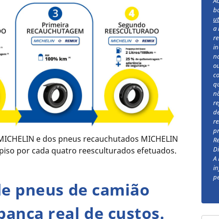
Ao
b
ut
a 
re
i
na
ou
c
q
n
re
de
re
pr
 MICHELIN e dos pneus recauchutados MICHELIN
R
Di
iso por cada quatro reesculturados efetuados.
A 
in
pe
de pneus de camião
ança real de custos.