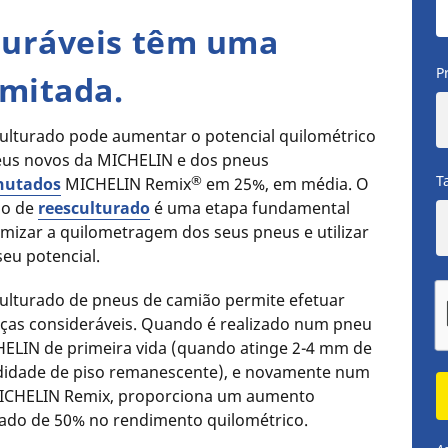
turáveis têm uma
P
imitada.
ulturado pode aumentar o potencial quilométrico
eus novos da MICHELIN e dos pneus
®
T
hutados
MICHELIN Remix
em 25%, em média. O
so de
reesculturado
é uma etapa fundamental
imizar a quilometragem dos seus pneus e utilizar
seu potencial.
ulturado de pneus de camião permite efetuar
as consideráveis. Quando é realizado num pneu
ELIN de primeira vida (quando atinge 2-4 mm de
didade de piso remanescente), e novamente num
ICHELIN Remix, proporciona um aumento
do de 50% no rendimento quilométrico.