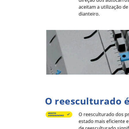
direção dos autocarros
aceitam a utilização d
dianteiro.
O reesculturado 
O reesculturado dos pn
estado mais eficiente 
de reesculturado signi