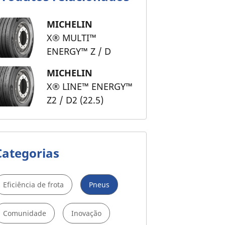
MICHELIN
X® MULTI™
ENERGY™ Z / D
MICHELIN
X® LINE™ ENERGY™
Z2 / D2 (22.5)
Categorias
Eficiência de frota
Pneus
Comunidade
Inovação