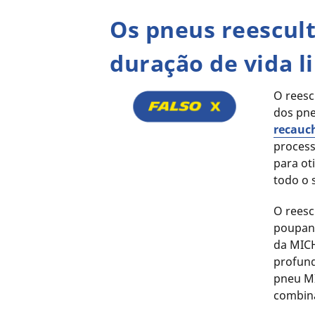
Os pneus reescul
duração de vida l
O reesc
dos pn
recauc
proces
para ot
todo o 
O reesc
poupanç
da MICH
profun
pneu M
combina