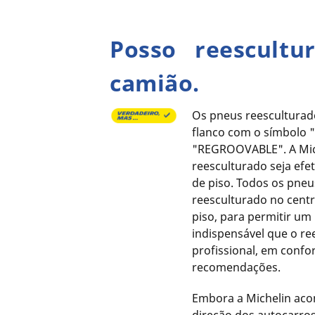
Posso reescultu
camião.
Os pneus reescultura
flanco com o símbolo 
"REGROOVABLE". A Mic
reesculturado seja ef
de piso. Todos os pne
reesculturado no centr
piso, para permitir um
indispensável que o re
profissional, em conf
recomendações.
Embora a Michelin acon