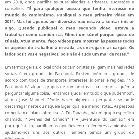
em 2018, onde partilha as suas alegrias e tristezas, sugestões e
conselhos.
"É para qualquer pessoa que tenha interesse no
mundo do camionismo. Publiquei o meu primeiro vídeo em
2014. Mas foi apenas por diversão, não estava a tentar iniciar
algo. Quando publiquei o meu segundo vídeo, estava a
trabalhar como camionista. Filmei um túnel porque gosto de
túneis. Atualmente, faço vídeos para mostrar às pessoas todos
os aspetos do trabalho: a estrada, as entregas e as cargas. Os
lados positivos e negativos, pois não é tudo um mar de rosas."
Em termos gerais, o local onde os camionistas se ligam mais nas redes
sociais é em grupos do Facebook. Existem inúmeros grupos, de
acordo com tipos de transporte, interesses, idiomas e regiões. "No
Facebook há alguns grupos de camionistas e há sempre alguém a
perguntar alguma coisa. Tentamos ajudar em tudo o que pudermos”,
afirma José Manuel. "Pode haver alguém a perguntar se pode
descarregar neste ou naquele lugar, qual é a melhor rota… As pessoas
comentam e falam sobre isso lá. Em Espanha, há um grupo específico
chamado "Jóvenes del Camión" ("A juventude do camião" em
português). Lá, partilhamos opiniões entre diferentes camionistas e
ajudamo-nos uns aos outros. Também temos um grupo do
WhatsApp…”