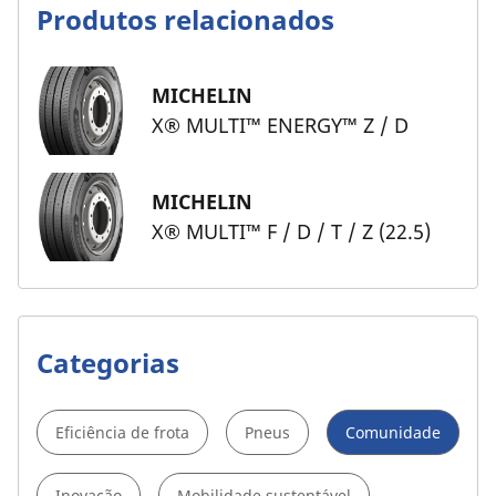
Produtos relacionados
MICHELIN
X® MULTI™ ENERGY™ Z / D
MICHELIN
X® MULTI™ F / D / T / Z (22.5)
Categorias
Eficiência de frota
Pneus
Comunidade
Inovação
Mobilidade sustentável