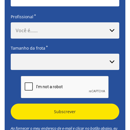
*
Profissional
Você é……
*
Tamanho da frota
Subscrever
Ao fornecer o meu endereço de e-mail e clicar no botão abaixo, eu