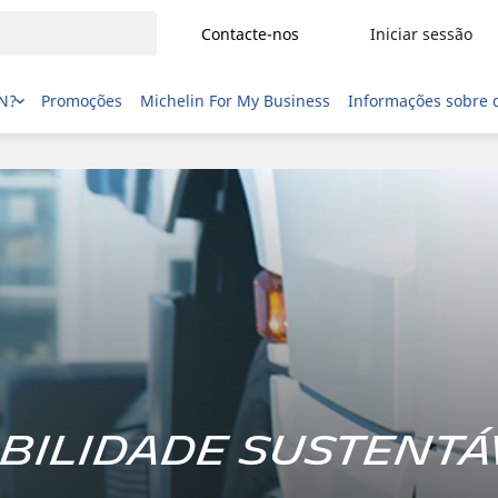
Contacte-nos
Iniciar sessão
IN?
Promoções
Michelin For My Business
Informações sobre 
bilidade sustentá