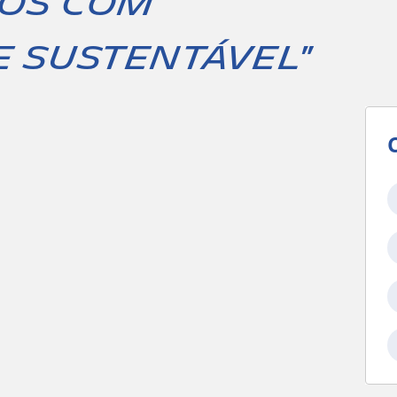
os com
e sustentável"