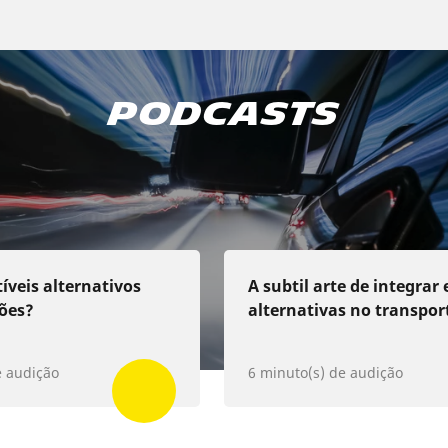
escobrir os nossos podcas
Podcasts
Apple Podcast
Spotify
Deezer
veis alternativos
A subtil arte de integrar
ões?
alternativas no transpor
e audição
6 minuto(s) de audição