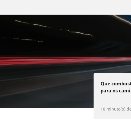
D
Que combustí
para os cami
10 minuto(s) d