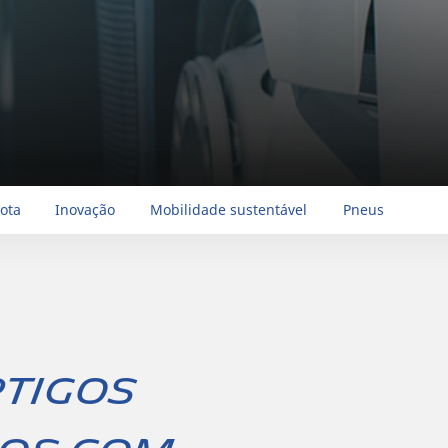
rota
Inovação
Mobilidade sustentável
Pneus
rtigos