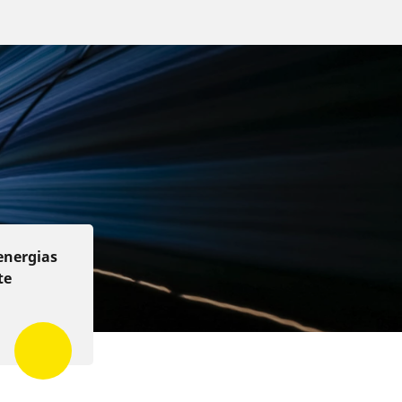
ts
 energias
te