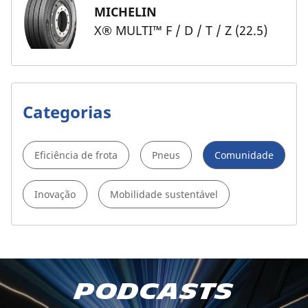
MICHELIN
X® MULTI™ F / D / T / Z (22.5)
Categorias
Eficiência de frota
Pneus
Comunidade
Inovação
Mobilidade sustentável
Descobrir os nossos
Podcasts
podcasts