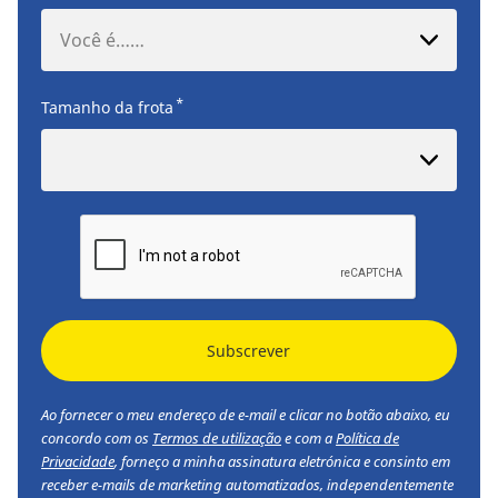
Você é……
*
Tamanho da frota
Subscrever
Ao fornecer o meu endereço de e-mail e clicar no botão abaixo, eu
concordo com os
Termos de utilização
e com a
Política de
Privacidade
, forneço a minha assinatura eletrónica e consinto em
receber e-mails de marketing automatizados, independentemente