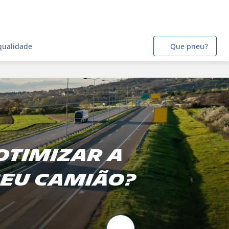
qualidade
Que pneu?
otimizar a
seu camião?