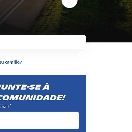
seu camião?
Junte-se à
comunidade!
*
-mail