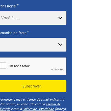
*
rofissional
Você é……
*
amanho da frota
Subscrever
 fornecer o meu endereço de e-mail e clicar no
otão abaixo, eu concordo com os
Termos de
ilização
e com a
Política de Privacidade
, forneço