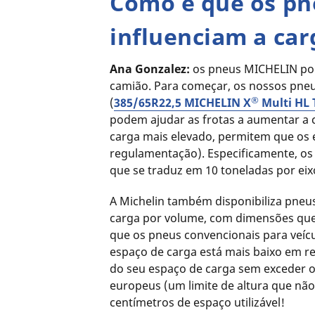
Como é que os p
influenciam a car
Ana Gonzalez:
os pneus MICHELIN pod
camião. Para começar, os nossos pne
®
(
385/65R22,5 MICHELIN X
Multi HL 
podem ajudar as frotas a aumentar a 
carga mais elevado, permitem que os 
regulamentação). Especificamente, os
que se traduz em 10 toneladas por ei
A Michelin também disponibiliza pneus
carga por volume, com dimensões qu
que os pneus convencionais para veícu
espaço de carga está mais baixo em rel
do seu espaço de carga sem exceder o
europeus (um limite de altura que não
centímetros de espaço utilizável!