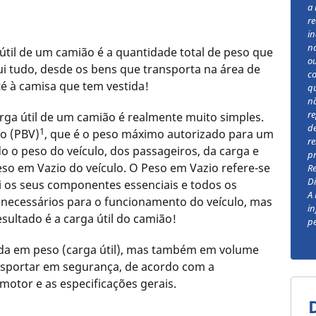
a 
re
i
na
útil de um camião é a quantidade total de peso que
ou
ui tudo, desde os bens que transporta na área de
c
té à camisa que tem vestida!
q
n
re
rga útil de um camião é realmente muito simples.
de
1
o (PBV)
, que é o peso máximo autorizado para um
re
o o peso do veículo, dos passageiros, da carga e
pr
eso em Vazio do veículo. O Peso em Vazio refere-se
R
Di
lui os seus componentes essenciais e todos os
A 
c.) necessários para o funcionamento do veículo, mas
in
sultado é a carga útil do camião!
pe
ida em peso (carga útil), mas também em volume
ansportar em segurança, de acordo com a
motor e as especificações gerais.