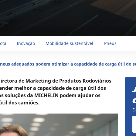
rota
Inovação
Mobilidade sustentável
Pneus
neus adequados podem otimizar a capacidade de carga útil do 
retora de Marketing de Produtos Rodoviários
nder melhor a capacidade de carga útil dos
as soluções da MICHELIN podem ajudar os
útil dos camiões.
E