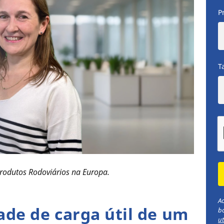
P
T
rodutos Rodoviários na Europa.
Ao
ade de carga útil de um
b
ut