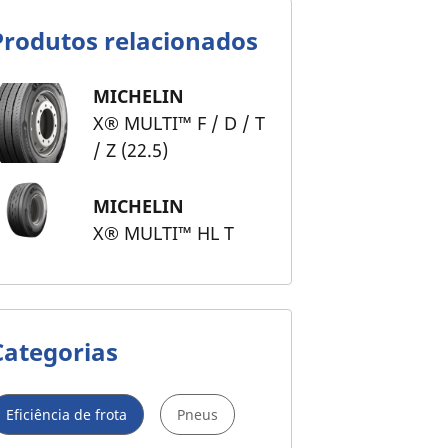
Produtos relacionados
MICHELIN
X® MULTI™ F / D / T
/ Z (22.5)
MICHELIN
X® MULTI™ HL T
Categorias
Eficiência de frota
Pneus