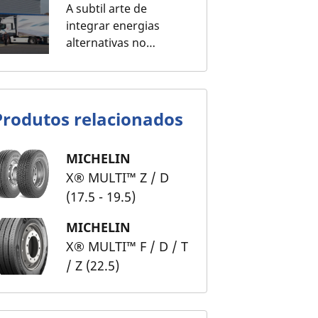
A subtil arte de
integrar energias
alternativas no
transporte
Produtos relacionados
MICHELIN
X® MULTI™ Z / D
(17.5 - 19.5)
MICHELIN
X® MULTI™ F / D / T
/ Z (22.5)