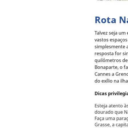
Rota N
Talvez seja um 
vastos espaços
simplesmente a
resposta for si
quilómetros de
Bonaparte, o fa
Cannes a Greno
do exílio na ilh
Dicas privilegi
Esteja atento à
dourado que Na
Faça uma para
Grasse, a capit