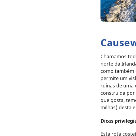
Causew
Chamamos todos
norte da Irland
como também o 
permite um vis
ruínas de uma e
construída por
que gosta, tem
milhas) desta e
Dicas privilegi
Esta rota cost