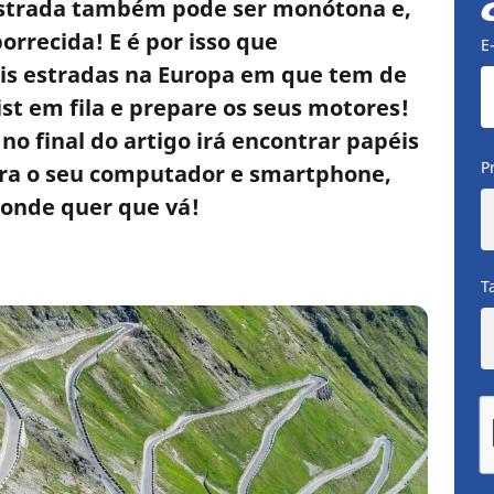
estrada também pode ser monótona e,
rrecida! E é por isso que
E
ais estradas na Europa em que tem de
ist em fila e prepare os seus motores!
o final do artigo irá encontrar papéis
P
para o seu computador e smartphone,
 onde quer que vá!
T