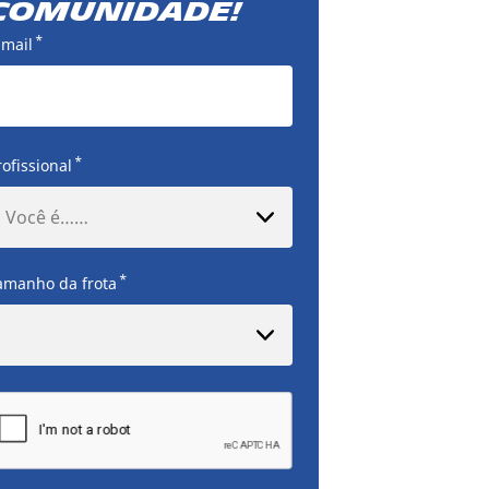
comunidade!
*
-mail
*
rofissional
Você é……
*
amanho da frota