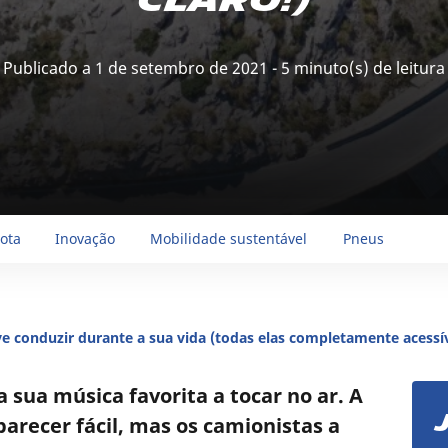
claro!)
Publicado a 1 de setembro de 2021 - 5 minuto(s) de leitura
rota
Inovação
Mobilidade sustentável
Pneus
eve conduzir durante a sua vida (todas elas completamente acessív
a sua música favorita a tocar no ar. A
arecer fácil, mas os camionistas a