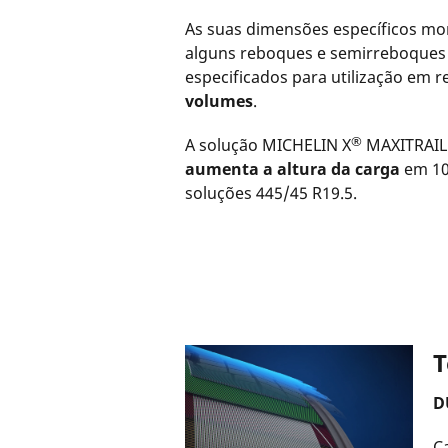
As suas dimensões específicos m
alguns reboques e semirreboques 
especificados para utilização em 
volumes
.
®
A solução MICHELIN X
MAXITRAIL
aumenta a altura da carga
em 10
soluções 445/45 R19.5.
T
D
C