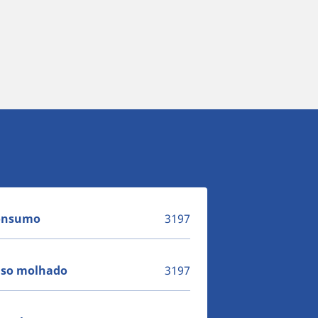
consumo
3197
piso molhado
3197