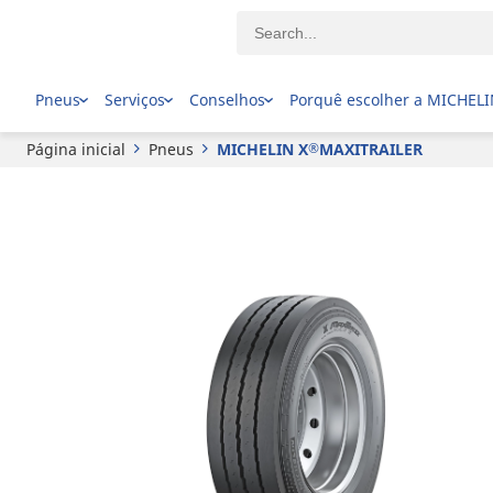
®
MICHELIN
X
MAXITRAILER
Pneus
Serviços
Conselhos
Porquê escolher a MICHEL
Página inicial
Pneus
MICHELIN X
MAXITRAILER
®