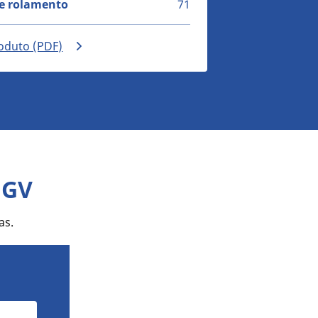
de rolamento
71
oduto (PDF)
HGV
as.