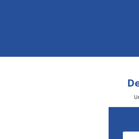
De
Um