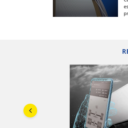
e
p
R
 o