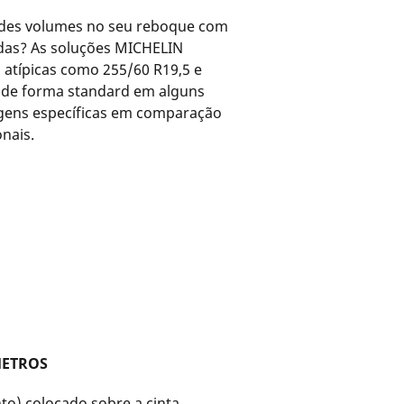
ndes volumes no seu reboque com
adas? As soluções MICHELIN
atípicas como 255/60 R19,5 e
 de forma standard em alguns
gens específicas em comparação
nais.
METROS
o) colocado sobre a cinta