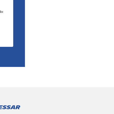
tão
essar