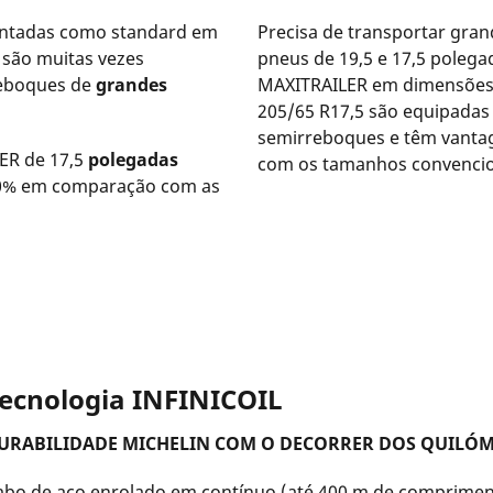
ontadas como standard em
Precisa de transportar gra
são muitas vezes
pneus de 19,5 e 17,5 poleg
reboques de
grandes
MAXITRAILER em dimensões 
205/65 R17,5 são equipadas
semirreboques e têm vanta
ER de 17,5
polegadas
com os tamanhos convencio
% em comparação com as
ecnologia INFINICOIL
URABILIDADE MICHELIN COM O DECORRER DOS QUILÓ
abo de aço enrolado em contínuo (até 400 m de compriment