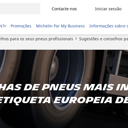
Contacte-nos
Iniciar sessão
IN?
Promoções
Michelin For My Business
Informações sobre 
lhos para os seus pneus profissionais
Sugestões e conselhos p
has de pneus mais i
etiqueta europeia d