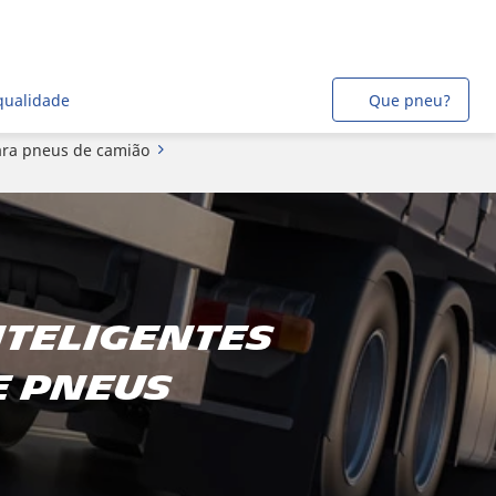
qualidade
Que pneu?
ara pneus de camião
nteligentes
e pneus