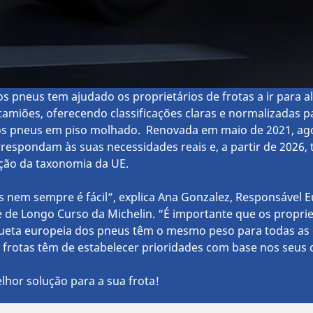
s pneus tem ajudado os proprietários de frotas a ir para a
miões, oferecendo classificações claras e normalizadas par
dos pneus em piso molhado. Renovada em maio de 2021, ag
rrespondam às suas necessidades reais e, a partir de 2026, 
ão da taxonomia da UE.
 nem sempre é fácil”, explica Ana Gonzalez, Responsável 
e de Longo Curso da Michelin. “É importante que os propr
iqueta europeia dos pneus têm o mesmo peso para todas a
e frotas têm de estabelecer prioridades com base nos seus c
lhor solução para a sua frota!