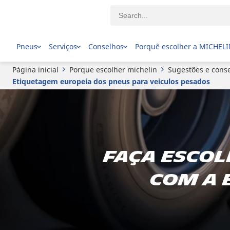
Pneus
Serviços
Conselhos
Porquê escolher a MICHEL
Página inicial
Porque escolher michelin
Sugestões e conse
Etiquetagem europeia dos pneus para veiculos pesados
Faça escol
com a 