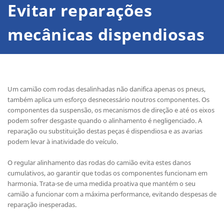
Evitar reparações
mecânicas dispendiosas
Um camião com rodas desalinhadas não danifica apenas os pneus,
também aplica um esforço desnecessário noutros componentes. Os
componentes da suspensão, os mecanismos de direção e até os eixos
podem sofrer desgaste quando o alinhamento é negligenciado. A
reparação ou substituição destas peças é dispendiosa e as avarias
podem levar à inatividade do veículo.
O regular alinhamento das rodas do camião evita estes danos
cumulativos, ao garantir que todas os componentes funcionam em
harmonia. Trata-se de uma medida proativa que mantém o seu
camião a funcionar com a máxima performance, evitando despesas de
reparação inesperadas.