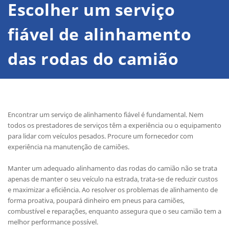
Escolher um serviço
fiável de
alinhamento
das rodas do camião
Encontrar um serviço de alinhamento fiável é fundamental. Nem
todos os prestadores de serviços têm a experiência ou o equipamento
para lidar com veículos pesados. Procure um fornecedor com
experiência na manutenção de camiões.
Manter um adequado alinhamento das rodas do camião não se trata
apenas de manter o seu veículo na estrada, trata-se de reduzir custos
e maximizar a eficiência. Ao resolver os problemas de alinhamento de
forma proativa, poupará dinheiro em pneus para camiões,
combustível e reparações, enquanto assegura que o seu camião tem a
melhor performance possível.