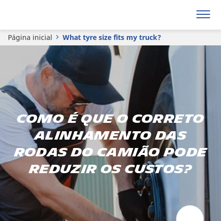
Página inicial
What tyre size fits my truck?
Como é que o correto
alinhamento das
rodas do camião pode
reduzir os custos?