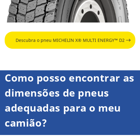
Descubra o pneu MICHELIN X® MULTI ENERGY™ D2
Como posso encontrar as
dimensões de pneus
adequadas para o meu
camião?