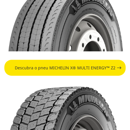
Descubra o pneu MICHELIN X® MULTI ENERGY™ Z2