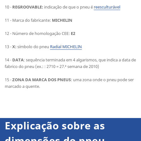
10 -
REGROOVABLE:
indicação de que o pneu é
reesculturável
11 - Marca do fabricante:
MICHELIN
12 - Número de homologação CEE:
E2
13 -
X:
símbolo do pneu
Radial MICHELIN
14 -
DATA
: sequência terminada em 4 algarismos, que indica a data de
fabrico do pneu (ex.: : 2710 = 27.ª semana de 2010)
15 -
ZONA DA MARCA DOS PNEUS
: uma zona onde o pneu pode ser
marcado a quente.
Explicação sobre as
dimensões do pneu