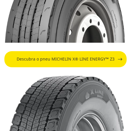
Descubra o pneu MICHELIN X® LINE ENERGY™ Z3