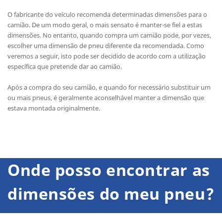
O fabricante do veículo recomenda determinadas dimensões para o
camião. De um modo geral, o mais sensato é manter-se fiel a estas
dimensões. No entanto, quando compra um camião pode, por vezes,
escolher uma dimensão de pneu diferente da recomendada. Como
veremos a seguir, isto pode ser decidido de acordo com a utilização
específica que pretende dar ao camião.
Após a compra do seu camião, e quando for necessário substituir um
ou mais pneus, é geralmente aconselhável manter a dimensão que
estava montada originalmente.
Onde posso encontrar as
dimensões do meu pneu?