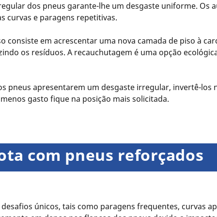
regular dos pneus garante-lhe um desgaste uniforme. Os 
s curvas e paragens repetitivas.
sso consiste em acrescentar uma nova camada de piso à car
uzindo os resíduos. A recauchutagem é uma opção ecológica 
os pneus apresentarem um desgaste irregular, invertê-los n
menos gasto fique na posição mais solicitada.
rota com pneus reforçados
esafios únicos, tais como paragens frequentes, curvas ap