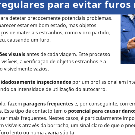
regulares para evitar furos
 para detetar precocemente potenciais problemas.
 parecer estar em bom estado, mas objetos
os de materiais estranhos, como vidro partido,
eu, causando um furo.
ões visuais
antes de cada viagem. Este processo
isíveis, a verificação de objetos estranhos e a
o visivelmente vazios.
uidadosamente inspecionados
por um profissional em int
ndo da intensidade de utilização do autocarro.
plo, fazem
paragens frequentes
e, por conseguinte, corre
s. Este tipo de contacto tem o
potencial para causar dano
 ser mais frequentes. Nestes casos, é particularmente imp
m visíveis através da borracha, um sinal claro de que o pn
furo lento ou numa avaria súbita