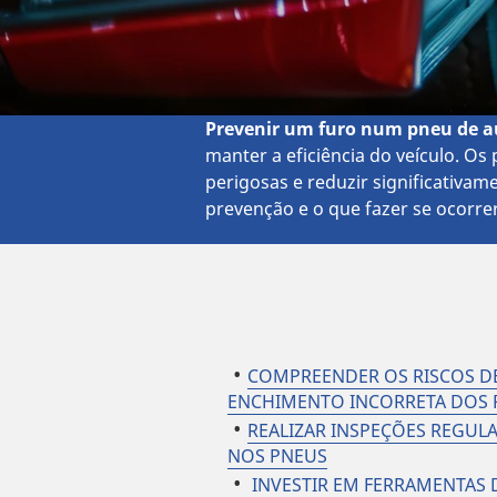
Prevenir um
furo num pneu de a
manter a eficiência do veículo. 
perigosas e reduzir significativam
prevenção e o que fazer se ocorr
COMPREENDER OS RISCOS D
ENCHIMENTO INCORRETA DOS 
REALIZAR INSPEÇÕES REGULA
NOS PNEUS
INVESTIR EM FERRAMENTAS