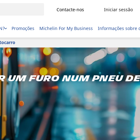
Contacte-nos
Iniciar sessão
IN?
Promoções
Michelin For My Business
Informações sobre 
tocarro
r um furo num pneu d