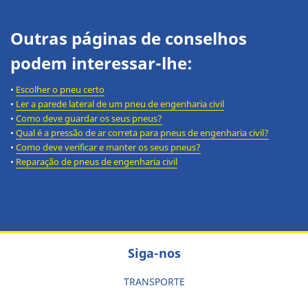
Outras páginas de conselhos
podem interessar-lhe:
•
Escolher o pneu certo
•
Ler a parede lateral de um pneu de engenharia civil
•
Como deve guardar os seus pneus?
•
Qual é a pressão de ar correta para pneus de engenharia civil?
•
Como deve verificar e manter os seus pneus?
•
Reparação de pneus de engenharia civil
Siga-nos
TRANSPORTE