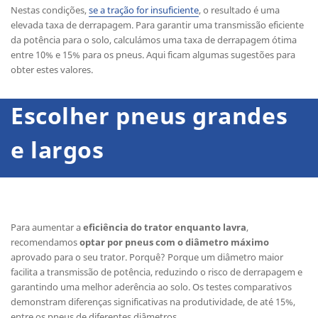
Nestas condições,
se a tração for insuficiente
, o resultado é uma
elevada taxa de derrapagem. Para garantir uma transmissão eficiente
da potência para o solo, calculámos uma taxa de derrapagem ótima
entre 10% e 15% para os pneus. Aqui ficam algumas sugestões para
obter estes valores.
Escolher pneus grandes
e largos
Para aumentar a
eficiência do trator enquanto lavra
,
recomendamos
optar por pneus com o diâmetro máximo
aprovado para o seu trator. Porquê? Porque um diâmetro maior
facilita a transmissão de potência, reduzindo o risco de derrapagem e
garantindo uma melhor aderência ao solo. Os testes comparativos
demonstram diferenças significativas na produtividade, de até 15%,
entre os pneus de diferentes diâmetros.