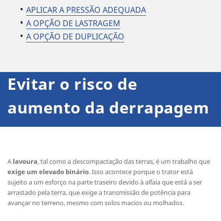
APLICAR A PRESSÃO ADEQUADA
A OPÇÃO DE LASTRAGEM
A OPÇÃO DE DUPLICAÇÃO
Evitar o risco de
aumento da derrapagem
A
lavoura
, tal como a descompactação das terras, é um trabalho que
exige um elevado binário
. Isso acontece porque o trator está
sujeito a um esforço na parte traseiro devido à alfaia que está a ser
arrastado pela terra, que exige a transmissão de potência para
avançar no terreno, mesmo com solos macios ou molhados.