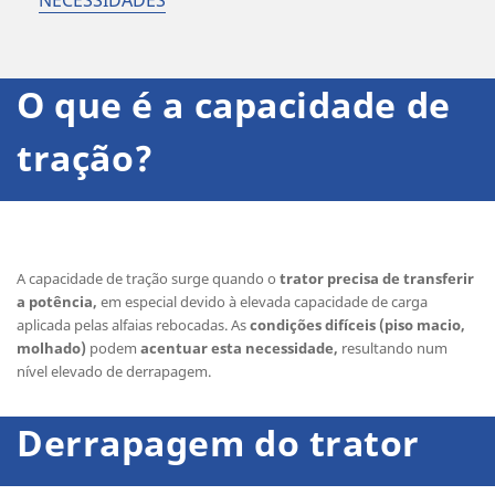
NECESSIDADES
O que é a capacidade de
tração?
A capacidade de tração surge quando o
trator precisa de transferir
a potência,
em especial devido à elevada capacidade de carga
aplicada pelas alfaias rebocadas. As
condições difíceis (piso macio,
molhado)
podem
acentuar esta necessidade,
resultando num
nível elevado de derrapagem.
Derrapagem do trator