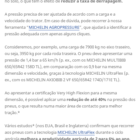
no solo, o que tem o efeito de
reduzir a taxa de derrapagem.
A pressão precisa de ser ajustada de acordo com a carga e a
velocidade do trator. Em caso de dúvida, pode recorrer à nossa
ferramenta “
MICHELIN AGROPRESSURE
”, que ajudará a identificar a
pressão adequada com apenas alguns cliques.
Consideremos, por exemplo, uma carga de 7900 kg no eixo traseiro,
ou seja, 3950 kg por cada roda traseira. O pneu deve apresentar uma
pressão de 1,4 bar a 65 km/h (p. ex., com os MICHELIN MULTIBIB
650/65R42 158D TL), em comparação com os 0,9 bar na mesma
dimensão e velocidade, graças à tecnologia MICHELIN UltraFlex (p.
ex., com os MICHELIN AXIOBIB 2 VF 650/65R42 174D/171E TL).
Ao apresentar a certificação Very High Flexion para a mesma
dimensão, é possível aplicar uma
redução de até 40%
na pressão dos
pneus, o que resulta numa maior área de contacto para melhor
tração.*
Vários estudos* (nos EUA, Brasil e Inglaterra) confirmam que recorrer
aos pneus com a tecnologia
MICHELIN UltraFlex
durante o ciclo
agrícola
melhora a produtividade agrícola de 2 para 6% ao ano.