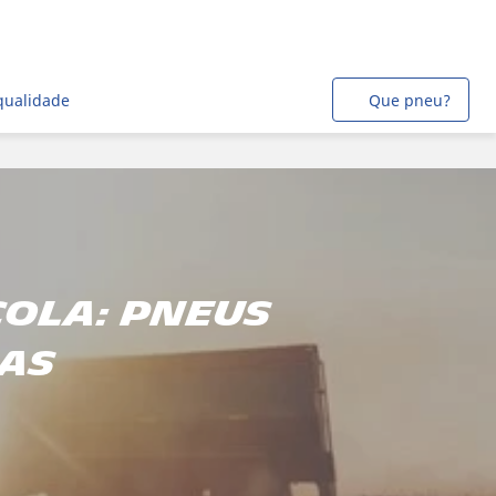
qualidade
Que pneu?
ola: pneus
ias