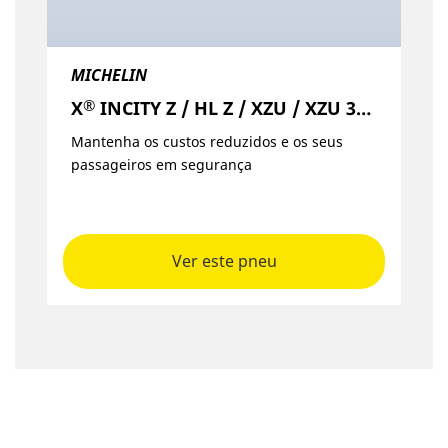
MICHELIN
®
X
INCITY Z / HL Z / XZU / XZU 3+ / EV Z
Mantenha os custos reduzidos e os seus
passageiros em segurança
Ver este pneu