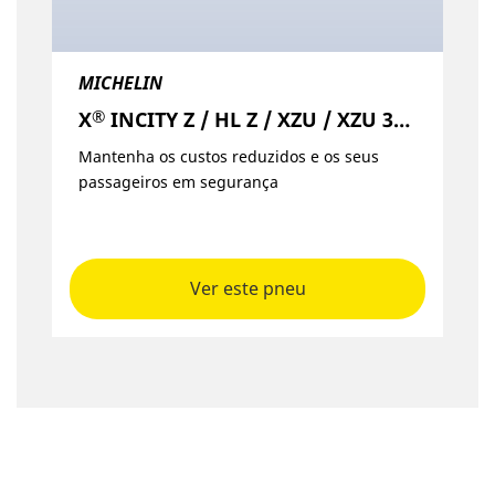
MICHELIN
®
X
INCITY Z / HL Z / XZU / XZU 3+ / EV Z
Mantenha os custos reduzidos e os seus
passageiros em segurança
Ver este pneu