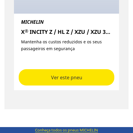
MICHELIN
®
X
INCITY Z / HL Z / XZU / XZU 3+ / EV Z
Mantenha os custos reduzidos e os seus
passageiros em segurança
Ver este pneu
Conheça todos os pneus MICHELIN