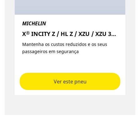
MICHELIN
®
X
INCITY Z / HL Z / XZU / XZU 3+ / EV Z
Mantenha os custos reduzidos e os seus
passageiros em segurança
Ver este pneu