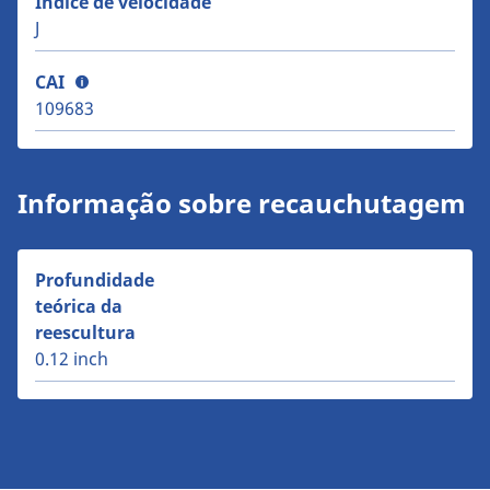
Índice de velocidade
J
CAI
109683
Informação sobre recauchutagem
Profundidade
teórica da
reescultura
0.12 inch