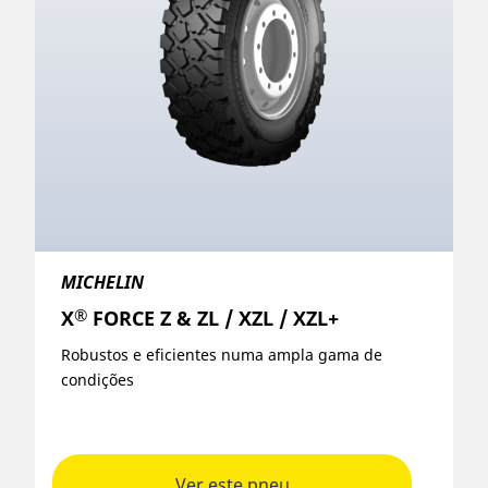
MICHELIN
®
X
FORCE Z & ZL / XZL / XZL+
Robustos e eficientes numa ampla gama de
condições
Ver este pneu