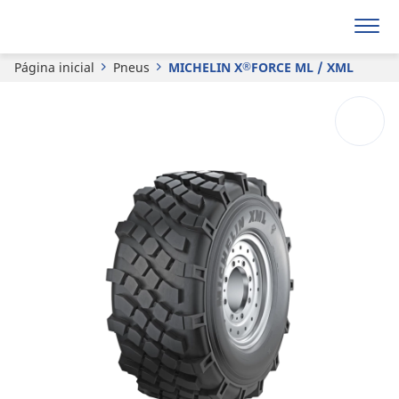
®
MICHELIN
X
FORCE ML / XML
Página inicial
Pneus
MICHELIN X
FORCE ML / XML
®