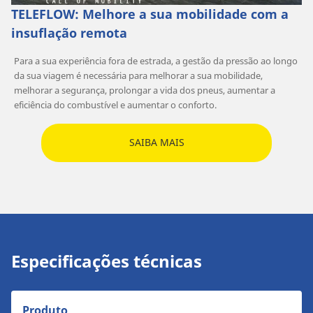
TELEFLOW: Melhore a sua mobilidade com a
insuflação remota
Para a sua experiência fora de estrada, a gestão da pressão ao longo
da sua viagem é necessária para melhorar a sua mobilidade,
melhorar a segurança, prolongar a vida dos pneus, aumentar a
eficiência do combustível e aumentar o conforto.
SAIBA MAIS
Especificações técnicas
Produto