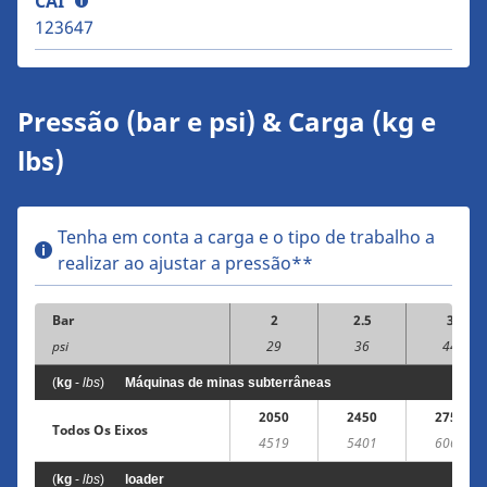
CAI
123647
Pressão (bar e psi) & Carga (kg e
lbs)
Tenha em conta a carga e o tipo de trabalho a
realizar ao ajustar a pressão**
Bar
2
2.5
3
psi
29
36
44
(
kg
-
lbs
)
Máquinas de minas subterrâneas
2050
2450
2750
Todos Os Eixos
4519
5401
6063
(
kg
-
lbs
)
loader