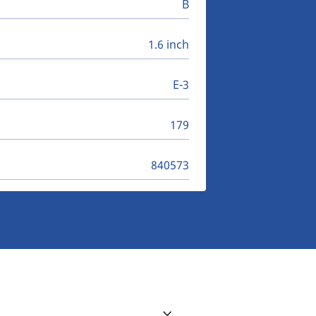
B
1.6 inch
E-3
179
840573