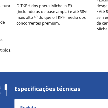
•
Escu
ultura
O TKPH dos pneus Michelin E3+
desga
(incluindo os de base ampla) é até 38%
• Até
(1)
mais alto
do que o TKPH médio dos
ser r
 de
concorrentes premium.
da car
Michel
e.
tiplos.
s
Especificações técnicas
)
Produto