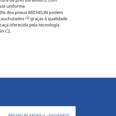
ltura de piso duradouro, com
ste uniforme
 80% dos pneus MICHELIN podem
(2)
ecauchutados
graças à qualidade
caça oferecida pela tecnologia
in C2.
MICHELIN XAD65-1 - 650/65R25