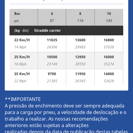
Bar
6
8
10
psi
87
116
145
(
kg
-
lbs
)
Straddle carrier
22 Km/h
11025
13600
16800
14 Mph
24306
29983
37038
25 Km/h
10500
12950
16000
16 Mph
23149
28550
35274
35 Km/h
9700
11950
14800
22 Mph
21385
26345
32628
**IMPORTANTE
A pressão de enchimento deve ser sempre adequada
para a carga por pneu, a velocidade de deslocação e o
trabalho a realizar. As nossas recomendações
anteriores estão sujeitas a alterações
realizadas depois da data de publicação destas tabelas