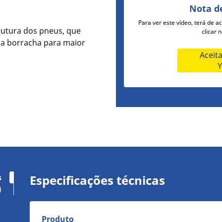
Nota d
Para ver este vídeo, terá de a
rutura dos pneus, que
clicar 
a borracha para maior
Aceit
s
Especificações técnicas
)
Produto