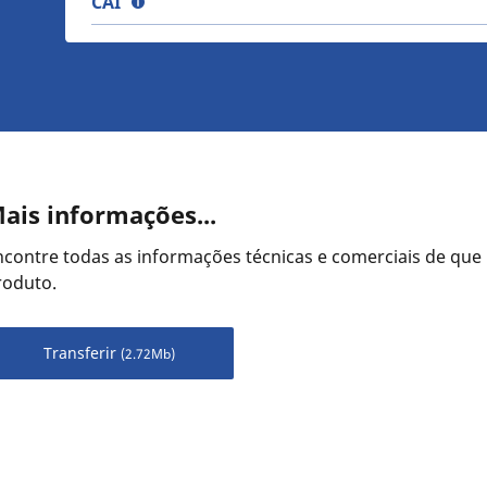
CAI
ais informações...
ncontre todas as informações técnicas e comerciais de que 
roduto.
Transferir
(2.72Mb)