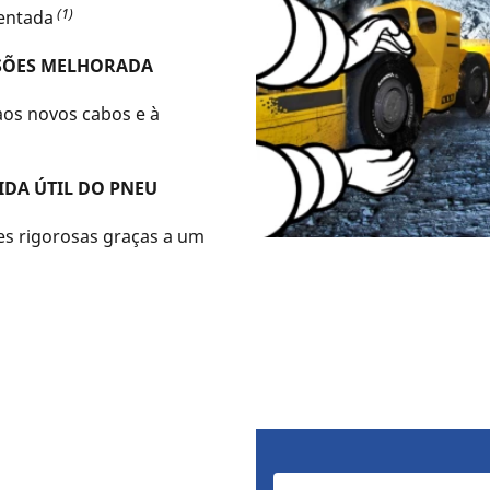
(1)
entada
SSÕES MELHORADA
aos novos cabos e à
DA ÚTIL DO PNEU
s rigorosas graças a um