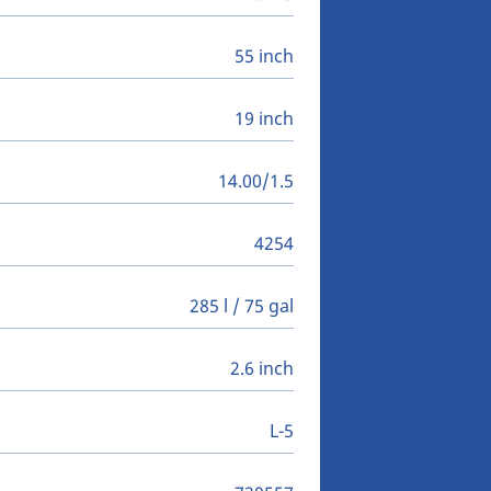
55 inch
19 inch
14.00/1.5
4254
285 l / 75 gal
2.6 inch
L-5