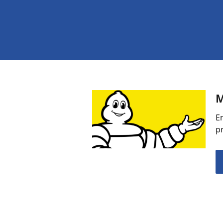
M
E
p