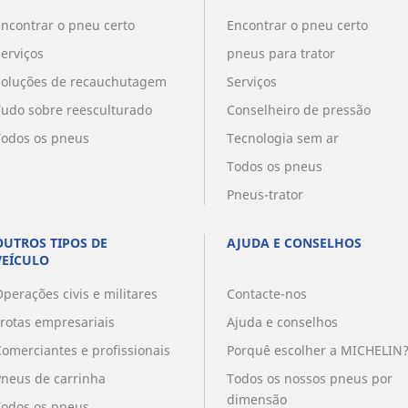
Encontrar o pneu certo
Encontrar o pneu certo
Serviços
pneus para trator
Soluções de recauchutagem
Serviços
Tudo sobre reesculturado
Conselheiro de pressão
Todos os pneus
Tecnologia sem ar
Todos os pneus
Pneus-trator
OUTROS TIPOS DE
AJUDA E CONSELHOS
VEÍCULO
perações civis e militares
Contacte-nos
Frotas empresariais
Ajuda e conselhos
Comerciantes e profissionais
Porquê escolher a MICHELIN
Pneus de carrinha
Todos os nossos pneus por
dimensão
Todos os pneus