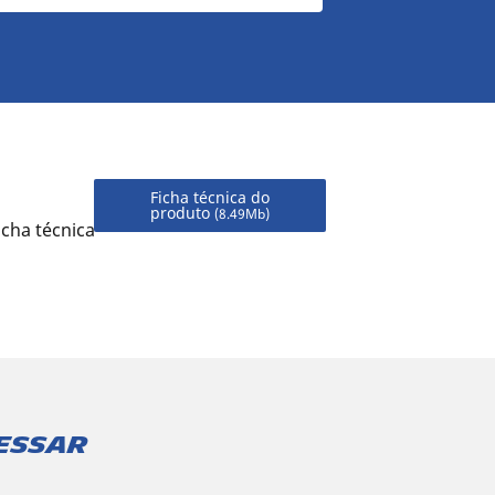
Ficha técnica do
produto
(8.49Mb)
icha técnica
essar