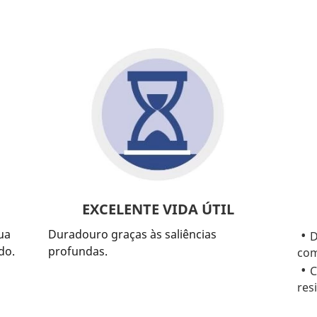
EXCELENTE VIDA ÚTIL
ua
Duradouro graças às saliências
D
do.
profundas.
com
C
res