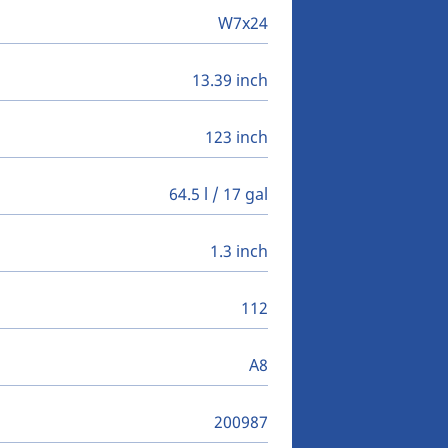
W7x24
13.39 inch
123 inch
64.5 l / 17 gal
1.3 inch
112
A8
200987