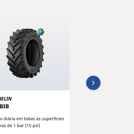
HELIN
MICHELIN
BIB
CROSSGRIP​
o diária em todas as superfícies
O pneu multifuncional p
os de 1 bar (15 psi)
estrada, na relva e na n