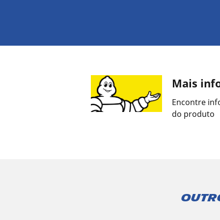
Mais inf
Encontre inf
do produto
Outr