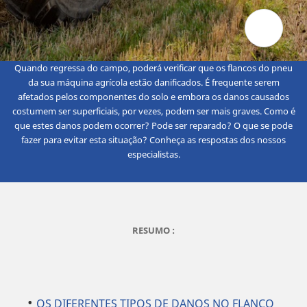
Quando regressa do campo, poderá verificar que os flancos do pneu
da sua máquina agrícola estão danificados. É frequente serem
afetados pelos componentes do solo e embora os danos causados
costumem ser superficiais, por vezes, podem ser mais graves. Como é
que estes danos podem ocorrer? Pode ser reparado? O que se pode
fazer para evitar esta situação? Conheça as respostas dos nossos
especialistas.
RESUMO :
OS DIFERENTES TIPOS DE DANOS NO FLANCO