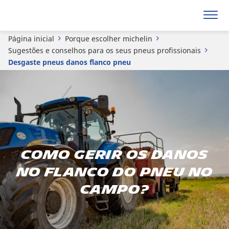
Página inicial
Porque escolher michelin
Sugestões e conselhos para os seus pneus profissionais
Desgaste pneus danos flanco pneu
Como gerir os danos
no flanco do pneu no
campo?