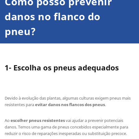
Como posso prevenir
danos no flanco do
pneu?
1- Escolha os pneus adequados
Devido à evolução das plantas, algumas culturas exigem pneus mais
resistentes para
evitar danos nos flancos dos pneus
.
Ao
escolher pneus resistentes
vai ajudar a prevenir potenciais
danos. Temos uma gama de pneus concebidos especialmente para
reduzir o risco de reparações inesperadas ou substituição precoce.