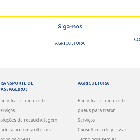
Siga-nos
CO
AGRICULTURA
TRANSPORTE DE
AGRICULTURA
PASSAGEIROS
Encontrar o pneu certo
Encontrar o pneu certo
Serviços
pneus para trator
Soluções de recauchutagem
Serviços
Tudo sobre reesculturado
Conselheiro de pressão
Todos os pneus
Tecnologia sem ar