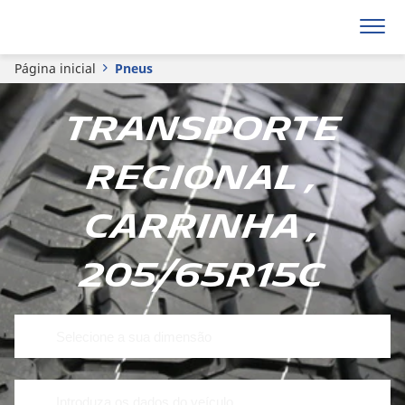
Página inicial
Pneus
Transporte
regional ,
Carrinha ,
205/65R15C