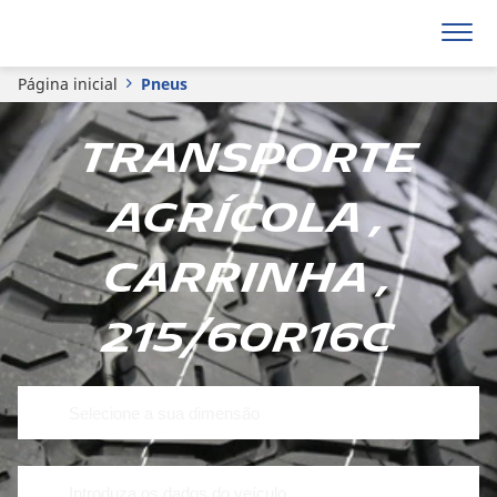
Página inicial
Pneus
Transporte
agrícola ,
Carrinha ,
215/60R16C