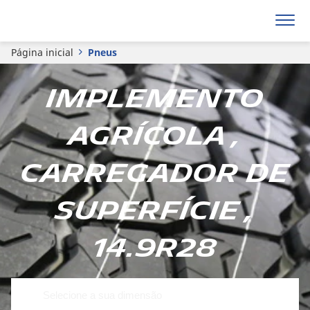
Página inicial
Pneus
Implemento
agrícola ,
Carregador de
superfície ,
14.9R28