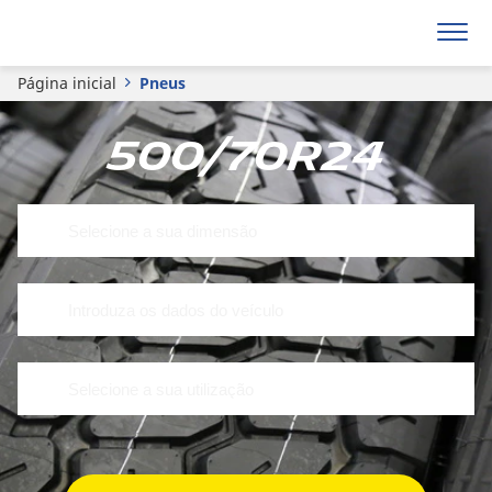
Página inicial
Pneus
500/70R24